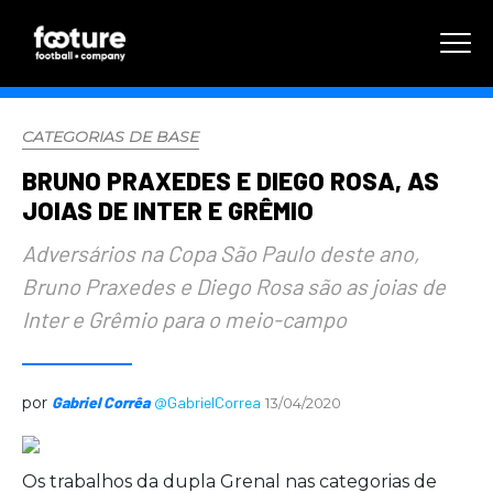
CATEGORIAS DE BASE
BRUNO PRAXEDES E DIEGO ROSA, AS
JOIAS DE INTER E GRÊMIO
Adversários na Copa São Paulo deste ano,
Bruno Praxedes e Diego Rosa são as joias de
Inter e Grêmio para o meio-campo
por
Gabriel Corrêa
@GabrielCorrea
13/04/2020
Os trabalhos da dupla Grenal nas categorias de