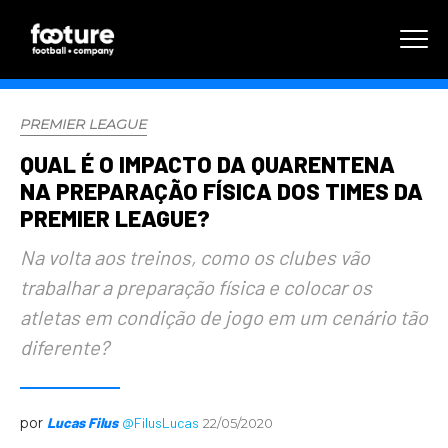
PREMIER LEAGUE
QUAL É O IMPACTO DA QUARENTENA
NA PREPARAÇÃO FÍSICA DOS TIMES DA
PREMIER LEAGUE?
Na volta aos treinos, como os clubes vão
trabalhar a preparação física e colocar os
atletas em condição de jogo em um cenário tão
diferente?
por
Lucas Filus
@FilusLucas
22/05/2020