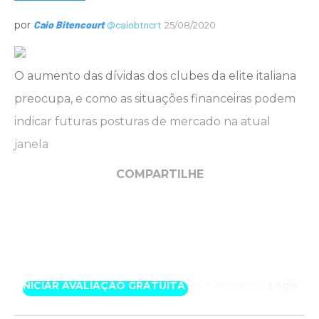
por
Caio Bitencourt
@caiobtncrt
25/08/2020
O aumento das dívidas dos clubes da elite italiana
preocupa, e como as situações financeiras podem
indicar futuras posturas de mercado na atual
janela
COMPARTILHE
Experimente uma semana por nossa conta.
Acesse com exclusividade este conteúdo
produzido por nossos especialistas.
INICIAR AVALIAÇÃO GRATUITA
Já é assinante?
Login