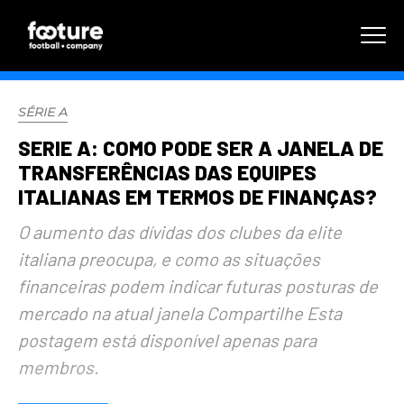
SÉRIE A
SERIE A: COMO PODE SER A JANELA DE
TRANSFERÊNCIAS DAS EQUIPES
ITALIANAS EM TERMOS DE FINANÇAS?
O aumento das dívidas dos clubes da elite
italiana preocupa, e como as situações
financeiras podem indicar futuras posturas de
mercado na atual janela Compartilhe Esta
postagem está disponível apenas para
membros.