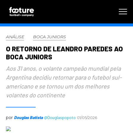
ANÁLISE
BOCA JUNIORS
O RETORNO DE LEANDRO PAREDES AO
BOCA JUNIORS
Aos 31 anos, o volante campeão mundial pela
Argentina decidiu retornar para o futebol sul-
americano e se tornou um dos melhores
volantes do continente
por
Douglas Batista
@Douglaspopoto
01/05/2026