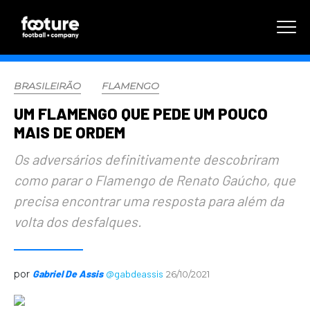
BRASILEIRÃO
FLAMENGO
UM FLAMENGO QUE PEDE UM POUCO
MAIS DE ORDEM
Os adversários definitivamente descobriram
como parar o Flamengo de Renato Gaúcho, que
precisa encontrar uma resposta para além da
volta dos desfalques.
por
Gabriel De Assis
@gabdeassis
26/10/2021