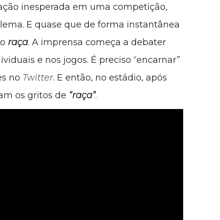
inação inesperada em uma competição,
oblema. E quase que de forma instantânea
do
raça
. A imprensa começa a debater
ividuais e nos jogos. É preciso “encarnar”
es no
Twitter
. E então, no estádio, após
am os gritos de
“raça”
.