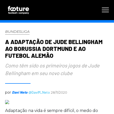
BUNDESLIGA
A ADAPTAÇÃO DE JUDE BELLINGHAM
AO BORUSSIA DORTMUND E AO
FUTEBOL ALEMÃO
Como têm sido os primeiros jogos de Jude
Bellingham em seu novo clube
por
Davi Neto
@DaviM_Neto
28/11/2020
Adaptação na vida é sempre difícil, o medo do