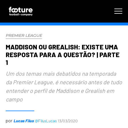
PREMIER LEAGUE
MADDISON OU GREALISH: EXISTE UMA
RESPOSTA PARA A QUESTÃO? | PARTE
1
Um dos temas mais debatidos na temporada
da Premier League, é necessário antes de tudo
entender o perfil de Maddison e Grealish em
campo
por
Lucas Filus
@FilusLucas
13/03/2020