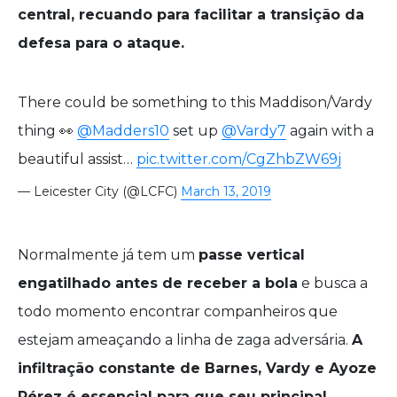
central, recuando para facilitar a transição da
defesa para o ataque.
There could be something to this Maddison/Vardy
thing 👀
@Madders10
set up
@Vardy7
again with a
beautiful assist…
pic.twitter.com/CgZhbZW69j
— Leicester City (@LCFC)
March 13, 2019
Normalmente já tem um
passe vertical
engatilhado antes de receber a bola
e busca a
todo momento encontrar companheiros que
estejam ameaçando a linha de zaga adversária.
A
infiltração constante de Barnes, Vardy e Ayoze
Pérez é essencial para que seu principal