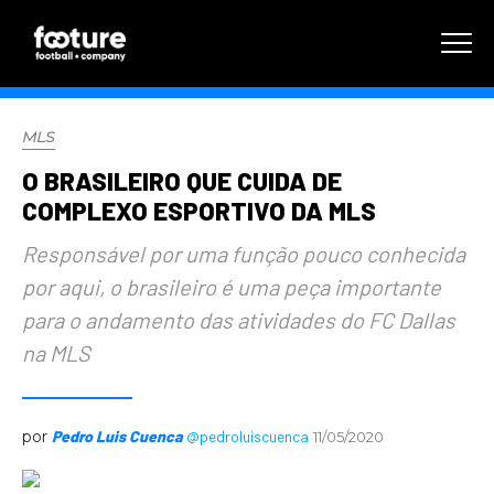
MLS
O BRASILEIRO QUE CUIDA DE
COMPLEXO ESPORTIVO DA MLS
Responsável por uma função pouco conhecida
por aqui, o brasileiro é uma peça importante
para o andamento das atividades do FC Dallas
na MLS
por
Pedro Luis Cuenca
@pedroluiscuenca
11/05/2020