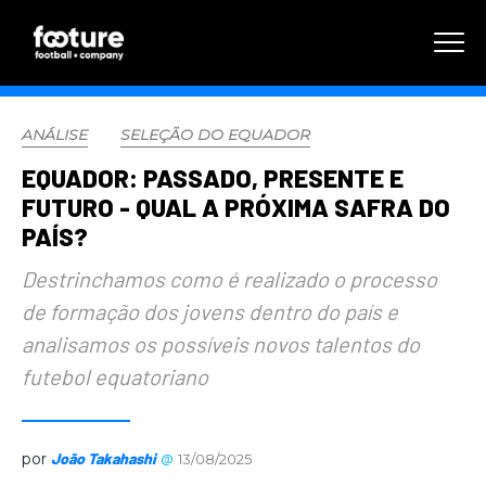
ANÁLISE
SELEÇÃO DO EQUADOR
EQUADOR: PASSADO, PRESENTE E
FUTURO - QUAL A PRÓXIMA SAFRA DO
PAÍS?
Destrinchamos como é realizado o processo
de formação dos jovens dentro do país e
analisamos os possíveis novos talentos do
futebol equatoriano
por
João Takahashi
@
13/08/2025