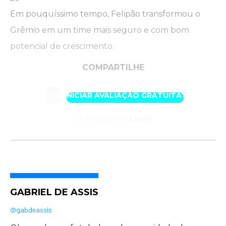
Em pouquíssimo tempo, Felipão transformou o
Grêmio em um time mais seguro e com bom
potencial de crescimento.
COMPARTILHE
Experimente
INICIAR AVALIAÇÃO GRATUITA
uma
semana
Já é assinante?
Login
por
nossa
conta.
Acesse
GABRIEL DE ASSIS
com
@gabdeassis
exclusividade