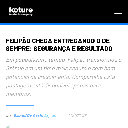
FELIPÃO CHEGA ENTREGANDO O DE
SEMPRE: SEGURANÇA E RESULTADO
Em pouquíssimo tempo, Felipão transformou o
Grêmio em um time mais seguro e com bom
potencial de crescimento. Compartilhe Esta
postagem está disponível apenas para
membros.
por
Gabriel De Assis
@gabdeassis
20/07/2021