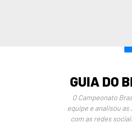
GUIA DO 
O Campeonato Brasil
equipe e analisou as
com as redes sociais