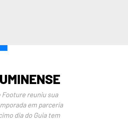
LUMINENSE
o Footure reuniu sua
temporada em parceria
écimo dia do Guia tem