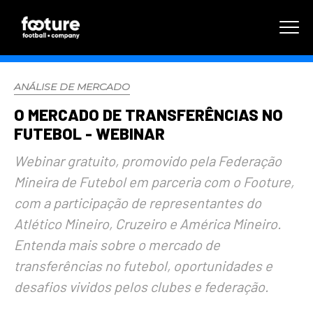
ANÁLISE DE MERCADO
O MERCADO DE TRANSFERÊNCIAS NO
FUTEBOL - WEBINAR
Webinar gratuito, promovido pela Federação
Mineira de Futebol em parceria com o Footure,
com a participação de representantes do
Atlético Mineiro, Cruzeiro e América Mineiro.
Entenda mais sobre o mercado de
transferências no futebol, oportunidades e
desafios vividos pelos clubes e federação.