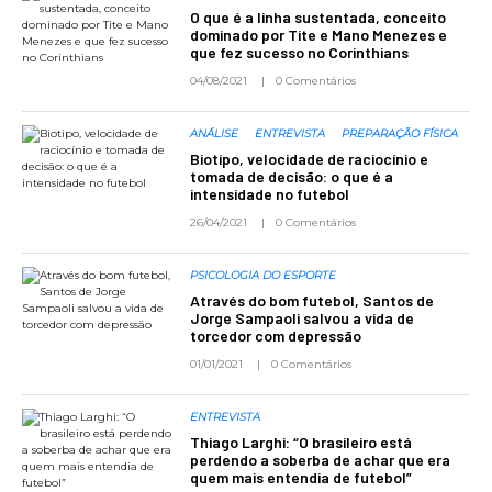
O que é a linha sustentada, conceito
dominado por Tite e Mano Menezes e
que fez sucesso no Corinthians
04/08/2021
0 Comentários
ANÁLISE
ENTREVISTA
PREPARAÇÃO FÍSICA
Biotipo, velocidade de raciocínio e
tomada de decisão: o que é a
intensidade no futebol
26/04/2021
0 Comentários
PSICOLOGIA DO ESPORTE
Através do bom futebol, Santos de
Jorge Sampaoli salvou a vida de
torcedor com depressão
01/01/2021
0 Comentários
ENTREVISTA
Thiago Larghi: “O brasileiro está
perdendo a soberba de achar que era
quem mais entendia de futebol”