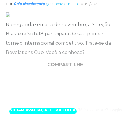
por
Caio Nascimento
@caiocnascimento
08/11/2021
Na segunda semana de novembro, a Seleção
Brasileira Sub-18 participará de seu primeiro
torneio internacional competitivo. Trata-se da
Revelations Cup. Você a conhece?
COMPARTILHE
Experimente uma semana por nossa conta.
Acesse com exclusividade este conteúdo
produzido por nossos especialistas.
INICIAR AVALIAÇÃO GRATUITA
Já é assinante?
Login