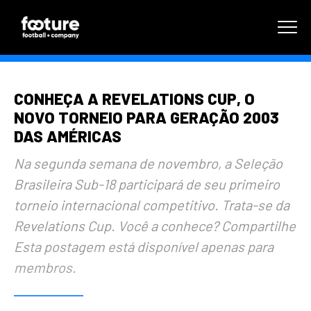
CONHEÇA A REVELATIONS CUP, O
NOVO TORNEIO PARA GERAÇÃO 2003
DAS AMÉRICAS
Na segunda semana de novembro, a Seleção
Brasileira Sub-18 participará de seu primeiro
torneio internacional competitivo. Trata-se da
Revelations Cup. Você a conhece? Compartilhe
Esta postagem está disponível apenas para
membros.