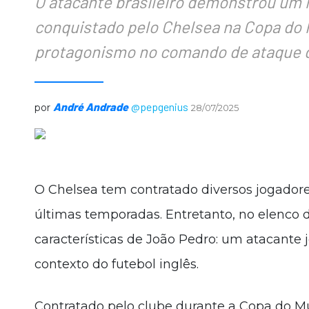
O atacante brasileiro demonstrou um i
conquistado pelo Chelsea na Copa do M
protagonismo no comando de ataque d
André Andrade
@pepgenius
por
28/07/2025
O Chelsea tem contratado diversos jogadores
últimas temporadas. Entretanto, no elenco d
características de João Pedro: um atacant
contexto do futebol inglês.
Contratado pelo clube durante a Copa do Mu