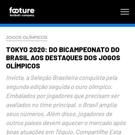
JOGOS OLÍMPICOS
TOKYO 2020: DO BICAMPEONATO DO
BRASIL AOS DESTAQUES DOS JOGOS
OLÍMPICOS
Invicta, a Seleção Brasileira conquista pela
segunda edição seguida o ouro olímpico.
Embalados por jogadores que precisam ser
avaliados no time principal, o Brasil amplia
seus números. Além disso, jogadores de
outros países devem aquecer o mercado após
boas atuações em Tóquio. Compartilhe Esta